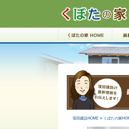
コンテンツへ移動
窪田建設HOME
>
くぼたの家HO