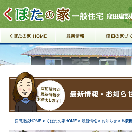
コンテンツへ移動
窪田建設HOME
>
くぼたの家HOME
>
最新情報
>
お知らせ
> H様