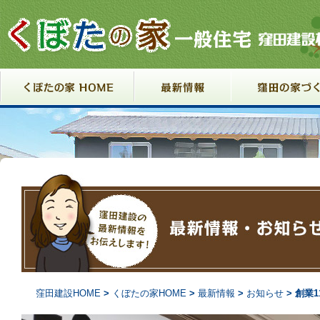
コンテンツへ移動
窪田建設HOME
>
くぼたの家HOME
>
最新情報
>
お知らせ
> 創業