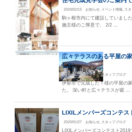
住宅完成見学会のご案内
2020/02/15
お知らせ
,
イベント情報
,
スタ
駒ヶ根市内にて建設していまし
施主様のご厚意で、 2/2 …
広々テラスのある平屋の
した。
2020/02/06
お知らせ
,
スタッフブログ
伊那市で完成したＴ様の平屋の
た。 深い軒と広々テラスが庭 …
LIXILメンバーズコンテス
2020/01/27
お知らせ
,
スタッフブログ
LIXILメンバーズコンテスト20