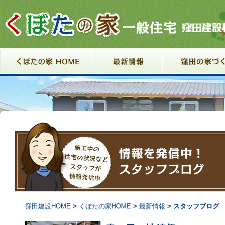
コンテンツへ移動
窪田建設HOME
>
くぼたの家HOME
>
最新情報
>
スタッフブログ