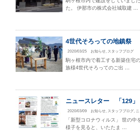
駒ヶ根市内で建設をしていました
た。 伊那市の株式会社城取建 …
4世代そろっての地鎮祭
2020/03/25
お知らせ
,
スタッフブログ
駒ヶ根市内で着工する新築住宅の
族様4世代そろってのご出 …
ニュースレター 「129」 
2020/03/09
お知らせ
,
スタッフブログ
,
ニ
「新型コロナウィルス」 世の中
様子を見ると、いたたま …