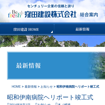
コンテンツへ移動
HOME
>
最新情報
>
お知らせ
> 昭和伊南病院ヘリポート竣工式
昭和伊南病院ヘリポート竣工式
2014年8月1日
お知らせ
木ノ嶋進