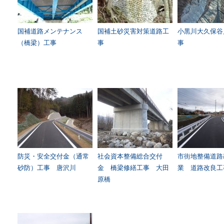
国補道路メンテナンス
国補土砂災害対策道路工
小黒川大久保谷
（橋梁）工事
事
事
防災・安全交付金（通常
社会資本整備総合交付
市街地整備道路
砂防）工事 唐沢川
金 橋梁修繕工事 大田
業 道路改良工
原橋