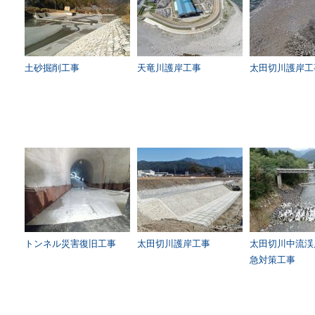
土砂掘削工事
天竜川護岸工事
太田切川護岸工
トンネル災害復旧工事
太田切川護岸工事
太田切川中流渓
急対策工事