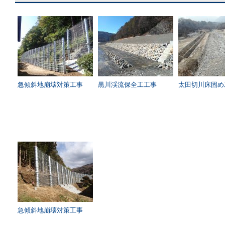
急傾斜地崩壊対策工事
黒川渓流保全工工事
太田切川床固め
急傾斜地崩壊対策工事