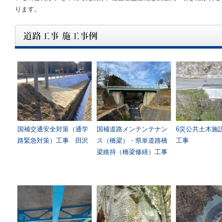
ります。
国補交通安全対策（通学
国補道路メンテンテナン
6災公共土木施
路緊急対策）工事 田沢
ス（橋梁）・県単道路橋
工事
梁維持（橋梁修繕）工事