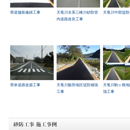
県道舗装修繕工事
天竜川水系三峰川砂防管
天竜川中部堤防
内道路改良工事
県単道路改築工事
天竜川飯田地区堤防補強
天竜川駒ヶ根地
工事
強工事