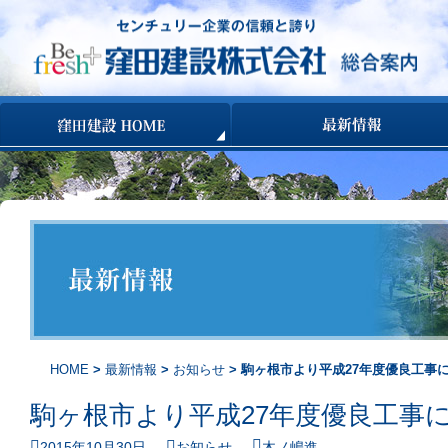
コンテンツへ移動
HOME
>
最新情報
>
お知らせ
> 駒ヶ根市より平成27年度優良工事
駒ヶ根市より平成27年度優良工事
2015年10月30日
お知らせ
木ノ嶋進