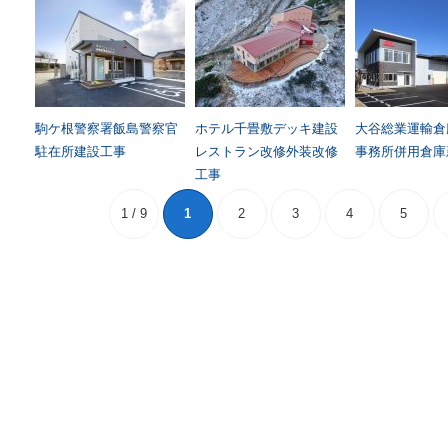
駒ケ根警察署飯島警察官
ホテル千畳敷デッキ建設
大谷総業運輸倉
駐在所建設工事
レストラン改修外装改修
事務所併用倉庫
工事
1 / 9
1
2
3
4
5