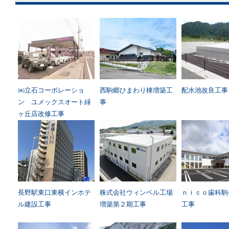
㈱立石コーポレーショ
西駒郷ひまわり棟増築工
配水池改良工事
ン ユメックスオート緑
事
ヶ丘店改修工事
長野駅東口東横インホテ
株式会社ウィンベル工場
ｎｉｃｏ歯科駒
ル建設工事
増築第２期工事
工事