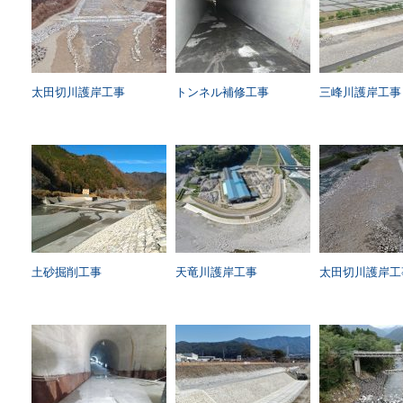
太田切川護岸工事
トンネル補修工事
三峰川護岸工事
土砂掘削工事
天竜川護岸工事
太田切川護岸工