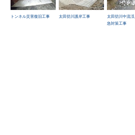
トンネル災害復旧工事
太田切川護岸工事
太田切川中流渓
急対策工事