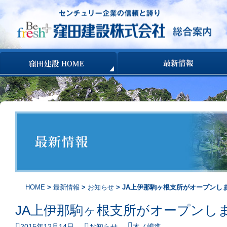
コンテンツへ移動
HOME
>
最新情報
>
お知らせ
> JA上伊那駒ヶ根支所がオープンし
JA上伊那駒ヶ根支所がオープンし
2015年12月14日
お知らせ
木ノ嶋進