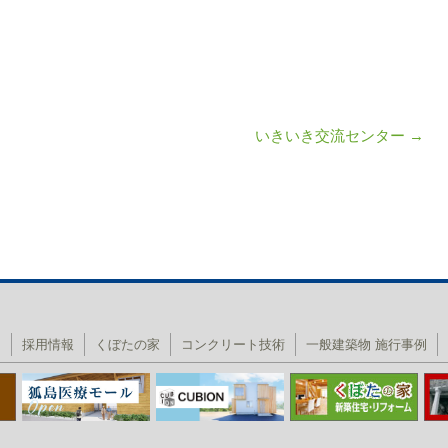
いきいき交流センター
→
ン
内
採用情報
くぼたの家
コンクリート技術
一般建築物 施行事例