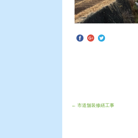
←
市道舗装修繕工事
投稿ナビゲーショ