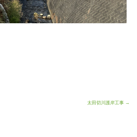
太田切川護岸工事
→
ン