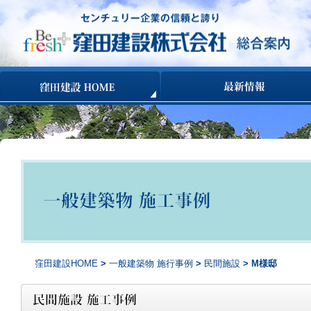
コンテンツへ移動
窪田建設HOME
>
一般建築物 施行事例
>
民間施設
> M様邸