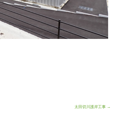
太田切川護岸工事
→
ン